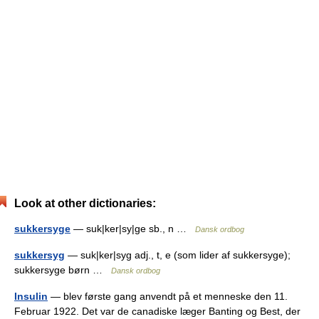
Look at other dictionaries:
sukkersyge
— suk|ker|sy|ge sb., n …
Dansk ordbog
sukkersyg
— suk|ker|syg adj., t, e (som lider af sukkersyge);
sukkersyge børn …
Dansk ordbog
Insulin
— blev første gang anvendt på et menneske den 11.
Februar 1922. Det var de canadiske læger Banting og Best, der