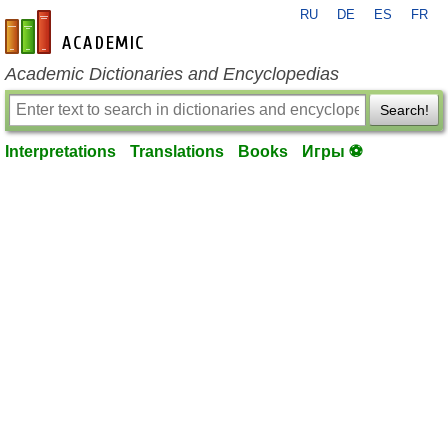
RU
DE
ES
FR
en-academic.com
Academic Dictionaries and Encyclopedias
Search!
Interpretations
Translations
Books
Игры ⚽