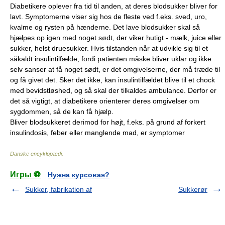
Diabetikere oplever fra tid til anden, at deres blodsukker bliver for
lavt. Symptomerne viser sig hos de fleste ved f.eks. sved, uro,
kvalme og rysten på hænderne. Det lave blodsukker skal så
hjælpes op igen med noget sødt, der viker hutigt - mælk, juice eller
sukker, helst druesukker. Hvis tilstanden når at udvikle sig til et
såkaldt insulintilfælde, fordi patienten måske bliver uklar og ikke
selv sanser at få noget sødt, er det omgivelserne, der må træde til
og få givet det. Sker det ikke, kan insulintilfældet blive til et chock
med bevidstløshed, og så skal der tilkaldes ambulance. Derfor er
det så vigtigt, at diabetikere orienterer deres omgivelser om
sygdommen, så de kan få hjælp.
Bliver blodsukkeret derimod for højt, f.eks. på grund af forkert
insulindosis, feber eller manglende mad, er symptomer
Danske encyklopædi
.
Игры ⚽
Нужна курсовая?
Sukker, fabrikation af
Sukkerør