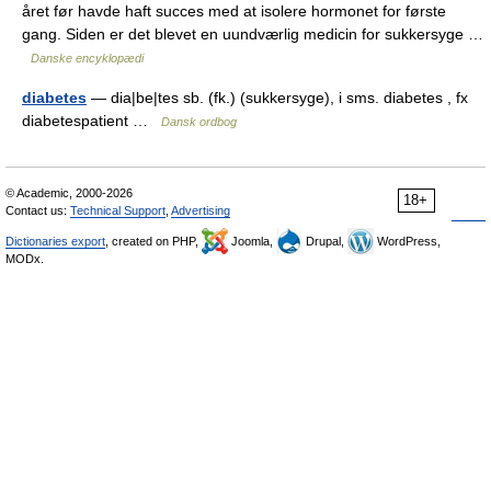
året før havde haft succes med at isolere hormonet for første
gang. Siden er det blevet en uundværlig medicin for sukkersyge …
Danske encyklopædi
diabetes
— dia|be|tes sb. (fk.) (sukkersyge), i sms. diabetes , fx
diabetespatient …
Dansk ordbog
© Academic, 2000-2026
18+
Contact us:
Technical Support
,
Advertising
Dictionaries export
, created on PHP,
Joomla,
Drupal,
WordPress,
MODx.